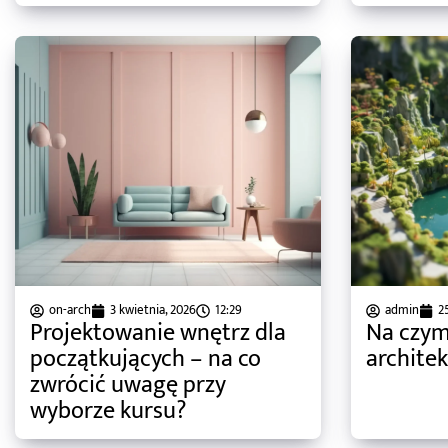
on-arch
3 kwietnia, 2026
12:29
admin
2
Projektowanie wnętrz dla
Na czym
początkujących – na co
archite
zwrócić uwagę przy
wyborze kursu?