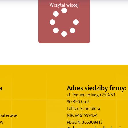
Wczytaj więcej
a
Adres siedziby firmy:
ul. Tymienieckiego 25D/53
90-350 Łódź
Lofty u Scheiblera
puterowe
NIP: 8461599424
ów
REGON: 365308413