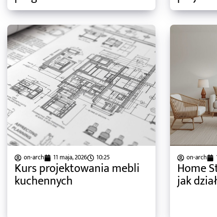
on-arch
11 maja, 2026
10:25
on-arch
Kurs projektowania mebli
Home Sta
kuchennych
jak dzia