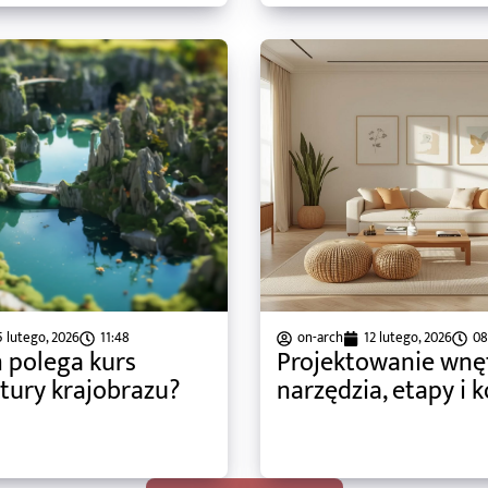
5 lutego, 2026
11:48
on-arch
12 lutego, 2026
08
 polega kurs
Projektowanie wnęt
ktury krajobrazu?
narzędzia, etapy i 