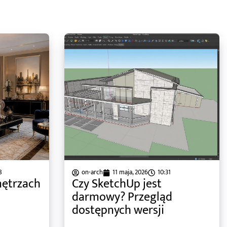
8
on-arch
11 maja, 2026
10:31
nętrzach
Czy SketchUp jest
darmowy? Przegląd
dostępnych wersji