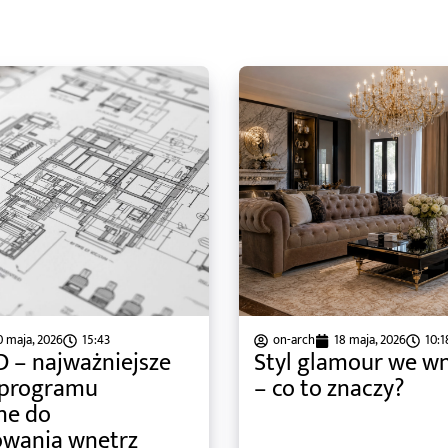
0 maja, 2026
15:43
on-arch
18 maja, 2026
10:1
 – najważniejsze
Styl glamour we w
 programu
– co to znaczy?
ne do
owania wnętrz