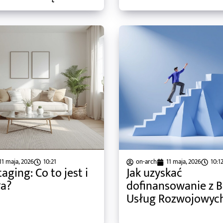
11 maja, 2026
10:21
on-arch
11 maja, 2026
10:1
ging: Co to jest i
Jak uzyskać
ła?
dofinansowanie z B
Usług Rozwojowych