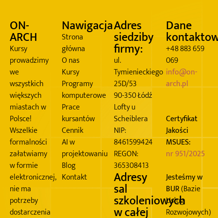
ON-
Nawigacja
Adres
Dane
ARCH
siedziby
kontakto
Strona
firmy:
Kursy
główna
+48 883 659
prowadzimy
O nas
ul.
069
we
Kursy
Tymienieckiego
info@on-
wszystkich
Programy
25D/53
arch.pl
większych
komputerowe
90-350 Łódź
miastach w
Prace
Lofty u
Polsce!
kursantów
Scheiblera
Certyfikat
Wszelkie
Cennik
NIP:
Jakości
formalności
AI w
8461599424
MSUES:
załatwiamy
projektowaniu
REGON:
nr 951/2025
w formie
Blog
365308413
Adresy
elektronicznej,
Kontakt
Jesteśmy w
sal
nie ma
BUR
(Bazie
szkoleniowych
potrzeby
Usług
w całej
dostarczenia
Rozwojowych)