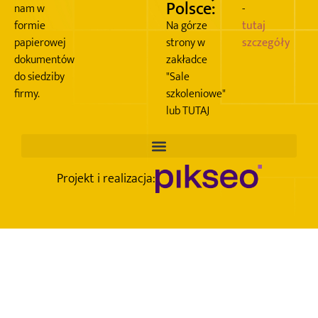
Polsce:
nam w
-
formie
Na górze
tutaj
papierowej
strony w
szczegóły
dokumentów
zakładce
do siedziby
"Sale
firmy.
szkoleniowe"
lub TUTAJ
Projekt i realizacja: