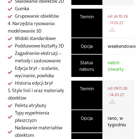
Skalowanie obiektów 2D
Gumka
Grupowanie obiektów
od 24.10.26
Termin
- 17.01.27
4. Narzędzia rysowania:
modelowanie 3D
Widoki standardowe
Podstawowe kształty 3D
Opcja
weekendowo
Zagadnienie ekstruzji –
metody i zastosowanie
Status
nabór
Edycja brył – scalanie,
naboru
otwarty
wycinanie, powłoka
Historia edycji brył
od 09.11.26
Termin
5. Style linii i oraz materiały
- 14.01.27
obiektów
Paleta atrybuty
Typy wypełnienia
Opcja
rano, w
płaszczyzn
tygodniu
Nadawanie materiałów
obiektom