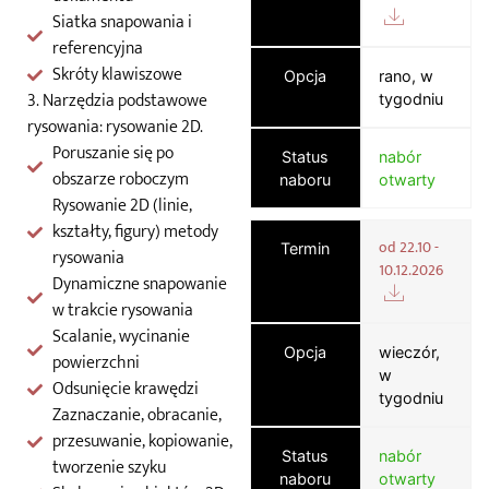
Siatka snapowania i
referencyjna
Skróty klawiszowe
Opcja
rano, w
3. Narzędzia podstawowe
tygodniu
rysowania: rysowanie 2D.
Poruszanie się po
Status
nabór
obszarze roboczym
naboru
otwarty
Rysowanie 2D (linie,
kształty, figury) metody
od 22.10 -
Termin
rysowania
10.12.2026
Dynamiczne snapowanie
w trakcie rysowania
Scalanie, wycinanie
Opcja
wieczór,
powierzchni
w
Odsunięcie krawędzi
tygodniu
Zaznaczanie, obracanie,
przesuwanie, kopiowanie,
Status
nabór
tworzenie szyku
naboru
otwarty