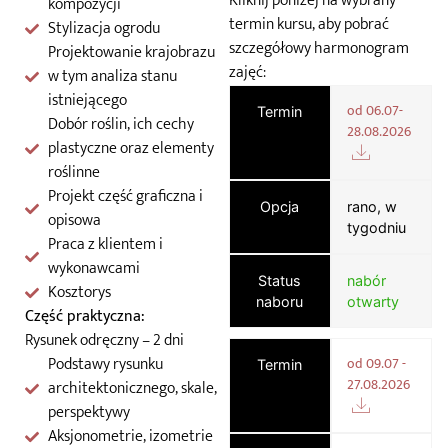
Kliknij poniżej na wybrany
kompozycji
termin kursu, aby pobrać
Stylizacja ogrodu
szczegółowy harmonogram
Projektowanie krajobrazu
zajęć:
w tym analiza stanu
istniejącego
od 06.07-
Termin
Dobór roślin, ich cechy
28.08.2026
plastyczne oraz elementy
roślinne
Projekt część graficzna i
Opcja
rano, w
opisowa
tygodniu
Praca z klientem i
wykonawcami
Status
nabór
Kosztorys
naboru
otwarty
Część praktyczna:
Rysunek odręczny – 2 dni
Podstawy rysunku
od 09.07 -
Termin
27.08.2026
architektonicznego, skale,
perspektywy
Aksjonometrie, izometrie