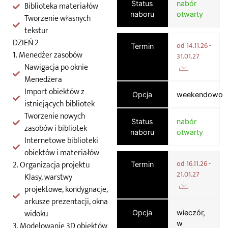
Status
nabór
Biblioteka materiałów
naboru
otwarty
Tworzenie własnych
tekstur
DZIEŃ 2
od 14.11.26 -
Termin
1. Menedżer zasobów
31.01.27
Nawigacja po oknie
Menedżera
Import obiektów z
Opcja
weekendowo
istniejących bibliotek
Tworzenie nowych
Status
nabór
zasobów i bibliotek
naboru
otwarty
Internetowe biblioteki
obiektów i materiałów
od 16.11.26 -
2. Organizacja projektu
Termin
21.01.27
Klasy, warstwy
projektowe, kondygnacje,
arkusze prezentacji, okna
widoku
Opcja
wieczór,
w
3. Modelowanie 3D obiektów