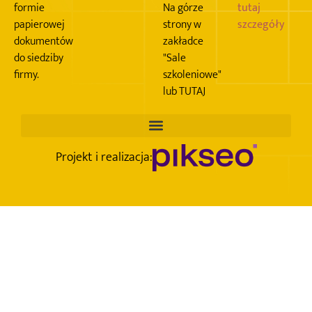
formie
Na górze
tutaj
papierowej
strony w
szczegóły
dokumentów
zakładce
do siedziby
"Sale
firmy.
szkoleniowe"
lub TUTAJ
Projekt i realizacja: