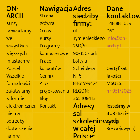
ON-
Nawigacja
Adres
Dane
ARCH
siedziby
kontakto
Strona
firmy:
Kursy
główna
+48 883 659
prowadzimy
O nas
ul.
069
we
Kursy
Tymienieckiego
info@on-
wszystkich
Programy
25D/53
arch.pl
większych
komputerowe
90-350 Łódź
miastach w
Prace
Lofty u
Polsce!
kursantów
Scheiblera
Certyfikat
Wszelkie
Cennik
NIP:
Jakości
formalności
AI w
8461599424
MSUES:
załatwiamy
projektowaniu
REGON:
nr 951/2025
w formie
Blog
365308413
Adresy
elektronicznej,
Kontakt
Jesteśmy w
sal
nie ma
BUR
(Bazie
szkoleniowych
potrzeby
Usług
w całej
dostarczenia
Rozwojowych)
Polsce:
nam w
-