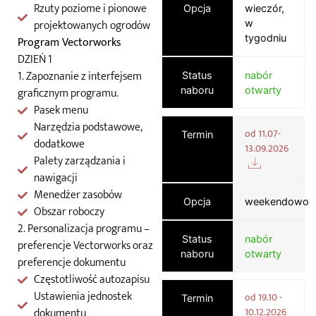
Rzuty poziome i pionowe
Opcja
wieczór,
projektowanych ogrodów
w
tygodniu
Program Vectorworks
DZIEŃ 1
1. Zapoznanie z interfejsem
Status
nabór
graficznym programu.
naboru
otwarty
Pasek menu
Narzędzia podstawowe,
od 11.07-
Termin
dodatkowe
13.09.2026
Palety zarządzania i
nawigacji
Menedżer zasobów
Opcja
weekendowo
Obszar roboczy
2. Personalizacja programu –
Status
nabór
preferencje Vectorworks oraz
naboru
otwarty
preferencje dokumentu
Częstotliwość autozapisu
Ustawienia jednostek
od 19.10 -
Termin
dokumentu
10.12.2026