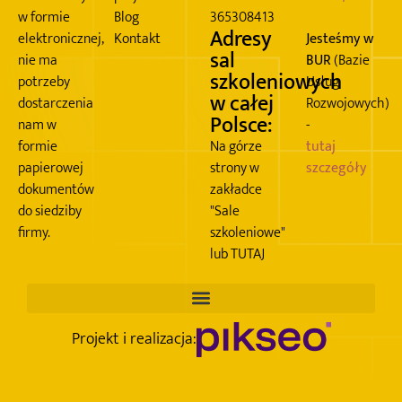
w formie
Blog
365308413
Adresy
elektronicznej,
Kontakt
Jesteśmy w
sal
nie ma
BUR
(Bazie
szkoleniowych
potrzeby
Usług
w całej
dostarczenia
Rozwojowych)
Polsce:
nam w
-
formie
Na górze
tutaj
papierowej
strony w
szczegóły
dokumentów
zakładce
do siedziby
"Sale
firmy.
szkoleniowe"
lub TUTAJ
Projekt i realizacja: