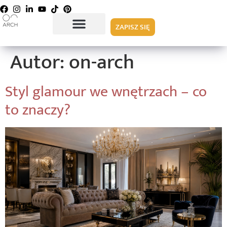
ZAPISZ SIĘ
Autor:
on-arch
Styl glamour we wnętrzach – co
to znaczy?