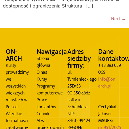
dostępność i ograniczenia Struktura i […]
Next
→
ON-
Nawigacja
Adres
Dane
ARCH
siedziby
kontakto
Strona
firmy:
Kursy
główna
+48 883 659
prowadzimy
O nas
ul.
069
we
Kursy
Tymienieckiego
info@on-
wszystkich
Programy
25D/53
arch.pl
większych
komputerowe
90-350 Łódź
miastach w
Prace
Lofty u
Polsce!
kursantów
Scheiblera
Certyfikat
Wszelkie
Cennik
NIP:
Jakości
formalności
AI w
8461599424
MSUES:
załatwiamy
projektowaniu
REGON:
nr 951/2025