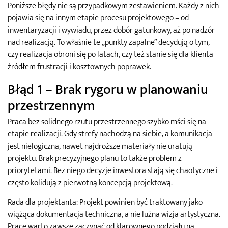
Poniższe błędy nie są przypadkowym zestawieniem. Każdy z nich
pojawia się na innym etapie procesu projektowego – od
inwentaryzacji i wywiadu, przez dobór gatunkowy, aż po nadzór
nad realizacją. To właśnie te „punkty zapalne” decydują o tym,
czy realizacja obroni się po latach, czy też stanie się dla klienta
źródłem frustracji i kosztownych poprawek.
Błąd 1 – Brak rygoru w planowaniu
przestrzennym
Praca bez solidnego rzutu przestrzennego szybko mści się na
etapie realizacji. Gdy strefy nachodzą na siebie, a komunikacja
jest nielogiczna, nawet najdroższe materiały nie uratują
projektu. Brak precyzyjnego planu to także problem z
priorytetami. Bez niego decyzje inwestora stają się chaotyczne i
często kolidują z pierwotną koncepcją projektową.
Rada dla projektanta: Projekt powinien być traktowany jako
wiążąca dokumentacja techniczna, a nie luźna wizja artystyczna.
Prace warto zawsze zaczynać od klarownego podziału na