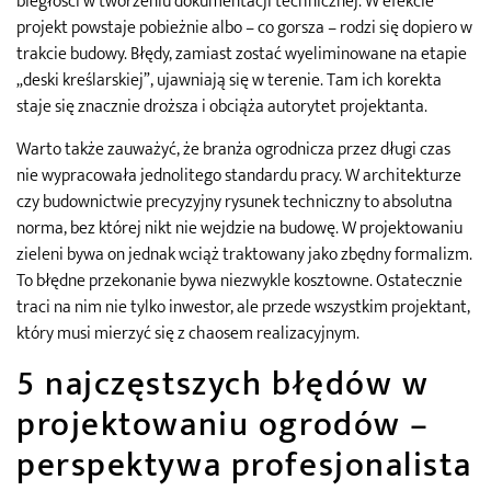
biegłości w tworzeniu dokumentacji technicznej. W efekcie
projekt powstaje pobieżnie albo – co gorsza – rodzi się dopiero w
trakcie budowy. Błędy, zamiast zostać wyeliminowane na etapie
„deski kreślarskiej”, ujawniają się w terenie. Tam ich korekta
staje się znacznie droższa i obciąża autorytet projektanta.
Warto także zauważyć, że branża ogrodnicza przez długi czas
nie wypracowała jednolitego standardu pracy. W architekturze
czy budownictwie precyzyjny rysunek techniczny to absolutna
norma, bez której nikt nie wejdzie na budowę. W projektowaniu
zieleni bywa on jednak wciąż traktowany jako zbędny formalizm.
To błędne przekonanie bywa niezwykle kosztowne. Ostatecznie
traci na nim nie tylko inwestor, ale przede wszystkim projektant,
który musi mierzyć się z chaosem realizacyjnym.
5 najczęstszych błędów w
projektowaniu ogrodów –
perspektywa profesjonalista