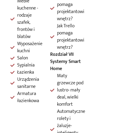
Meble
pomaga
kuchenne -
projektantowi
rodzaje
wnętrz?
szafek,
Jak Trello
frontów i
pomaga
blatów
projektantowi
Wyposażenie
wnętrz?
kuchni
Rozdział VII
Salon
Systemy Smart
Sypialnia
Home
Łazienka
Maty
Urządzenia
grzewcze pod
sanitarne
lustro- mały
Armatura
deal, wielki
łazienkowa
komfort
Automatyczne
rolety i
żaluzje-
inteligenty