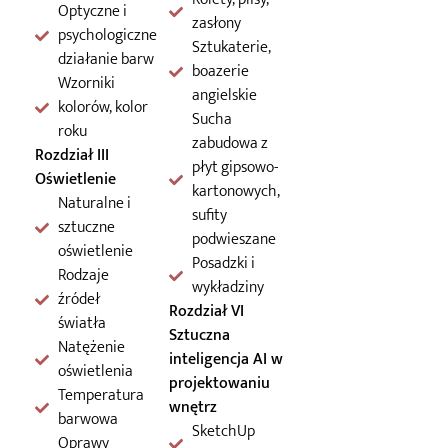
Optyczne i
zasłony
psychologiczne
Sztukaterie,
działanie barw
boazerie
Wzorniki
angielskie
kolorów, kolor
Sucha
roku
zabudowa z
Rozdział III
płyt gipsowo-
Oświetlenie
kartonowych,
Naturalne i
sufity
sztuczne
podwieszane
oświetlenie
Posadzki i
Rodzaje
wykładziny
źródeł
Rozdział VI
światła
Sztuczna
Natężenie
inteligencja AI w
oświetlenia
projektowaniu
Temperatura
wnętrz
barwowa
SketchUp
Oprawy