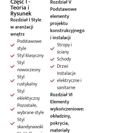
Część I -
Rozdział V
Teoria i
Podstawowe
Rysunek
elementy
Rozdział I Style
projektu
w aranżacji
konstrukcyjnego
wnętrz
i instalacji
Podstawowe
Stropy i
style
ściany
Styl klasyczny
Schody
Styl
Drzwi
nowoczesny
Instalacje
Styl
elektryczne i
rustykalny
sanitarne
Styl
Rozdział VI
eklektyczny
Elementy
Pozostałe,
wykończeniowe:
wybrane style
okładziny,
Styl
pokrycia,
skandynawski
materiały