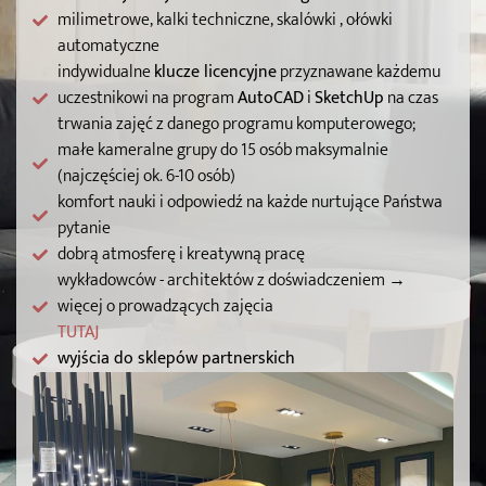
milimetrowe, kalki techniczne, skalówki , ołówki
automatyczne
indywidualne
klucze licencyjne
przyznawane każdemu
uczestnikowi na program
AutoCAD
i
SketchUp
na czas
trwania zajęć z danego programu komputerowego;
małe kameralne grupy do 15 osób maksymalnie
(najczęściej ok. 6-10 osób)
komfort nauki i odpowiedź na każde nurtujące Państwa
pytanie
dobrą atmosferę i kreatywną pracę
wykładowców - architektów z doświadczeniem →
więcej o prowadzących zajęcia
TUTAJ
wyjścia do sklepów partnerskich