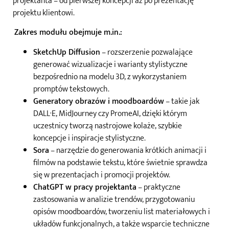
projektanta – od pierwszej koncepcji aż po prezentację
projektu klientowi.
Zakres modułu obejmuje m.in.:
SketchUp Diffusion
– rozszerzenie pozwalające
generować wizualizacje i warianty stylistyczne
bezpośrednio na modelu 3D, z wykorzystaniem
promptów tekstowych.
Generatory obrazów i moodboardów
– takie jak
DALL·E, MidJourney czy PromeAI, dzięki którym
uczestnicy tworzą nastrojowe kolaże, szybkie
koncepcje i inspiracje stylistyczne.
Sora
– narzędzie do generowania krótkich animacji i
filmów na podstawie tekstu, które świetnie sprawdza
się w prezentacjach i promocji projektów.
ChatGPT w pracy projektanta
– praktyczne
zastosowania w analizie trendów, przygotowaniu
opisów moodboardów, tworzeniu list materiałowych i
układów funkcjonalnych, a także wsparcie techniczne