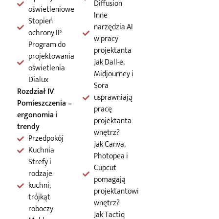
Diffusion
oświetleniowe
Inne
Stopień
narzędzia AI
ochrony IP
w pracy
Program do
projektanta
projektowania
Jak Dall-e,
oświetlenia
Midjourney i
Dialux
Sora
Rozdział IV
usprawniają
Pomieszczenia –
pracę
ergonomia i
projektanta
trendy
wnętrz?
Przedpokój
Jak Canva,
Kuchnia
Photopea i
Strefy i
Cupcut
rodzaje
pomagają
kuchni,
projektantowi
trójkąt
wnętrz?
roboczy
Jak Tactiq