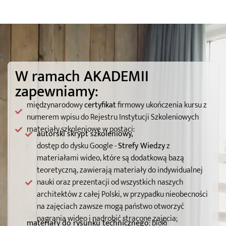
W ramach AKADEMII
zapewniamy:
międzynarodowy
certyfikat
firmowy ukończenia kursu z
numerem wpisu do Rejestru Instytucji Szkoleniowych
materiały szkoleniowe w postaci:
autorski skrypt szkoleniowy,
dostęp do dysku Google -
Strefy Wiedzy
z
materiałami wideo, które są dodatkową bazą
teoretyczną, zawierają materiały do indywidualnej
nauki oraz prezentacji od wszystkich naszych
architektów z całej Polski, w przypadku nieobecności
na zajęciach zawsze mogą państwo otworzyć
nagrania wideo i nadrobić stracone zajęcia;
materiały do rysunku technicznego
: bloki