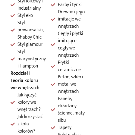
Styl loftowy i
Farby i tynki
industrialny
Drewno i jego
Styl eko
imitacje we
Styl
wnętrzach
prowansalski,
Cegły i płytki
Shabby Chic
imitujące
Styl glamour
cegły we
Styl
wnętrzach
marynistyczny
Płytki
i Hampton
ceramiczne
Rozdział II
Beton, szkło i
Teoria koloru
metal we
we wnętrzach
wnętrzach
Jak łączyć
Panele,
kolory we
okładziny
wnętrzach?
ścienne, maty
Jak korzystać
sibu
z koła
Tapety
kolorów?
Rolety, plisy,