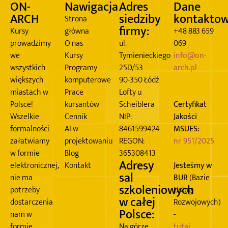
ON-
Nawigacja
Adres
Dane
ARCH
siedziby
kontakto
Strona
firmy:
Kursy
główna
+48 883 659
prowadzimy
O nas
ul.
069
we
Kursy
Tymienieckiego
info@on-
wszystkich
Programy
25D/53
arch.pl
większych
komputerowe
90-350 Łódź
miastach w
Prace
Lofty u
Polsce!
kursantów
Scheiblera
Certyfikat
Wszelkie
Cennik
NIP:
Jakości
formalności
AI w
8461599424
MSUES:
załatwiamy
projektowaniu
REGON:
nr 951/2025
w formie
Blog
365308413
Adresy
elektronicznej,
Kontakt
Jesteśmy w
sal
nie ma
BUR
(Bazie
szkoleniowych
potrzeby
Usług
w całej
dostarczenia
Rozwojowych)
Polsce:
nam w
-
formie
Na górze
tutaj