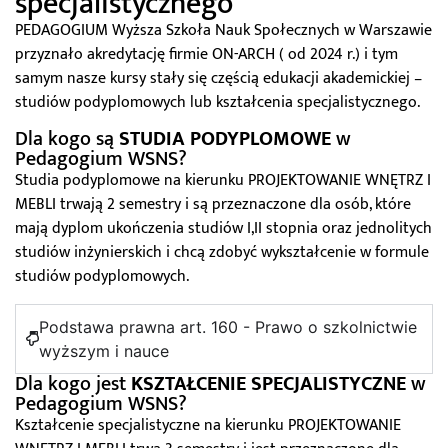
specjalistycznego
PEDAGOGIUM Wyższa Szkoła Nauk Społecznych w Warszawie
przyznało akredytację
firmie ON-ARCH (
od 2024 r.
) i tym
samym nasze kursy stały się częścią edukacji akademickiej –
studiów podyplomowych lub kształcenia specjalistycznego.
Dla kogo są
STUDIA PODYPLOMOWE
w
Pedagogium WSNS?
Studia podyplomowe na kierunku PROJEKTOWANIE WNĘTRZ I
MEBLI trwają 2 semestry i są przeznaczone dla osób, które
mają dyplom ukończenia studiów I,II stopnia oraz jednolitych
studiów inżynierskich i chcą zdobyć wykształcenie w formule
studiów podyplomowych.
Podstawa prawna art. 160 - Prawo o szkolnictwie
wyższym i nauce
Dla kogo jest
KSZTAŁCENIE SPECJALISTYCZNE
w
Pedagogium WSNS?
Kształcenie specjalistyczne na kierunku PROJEKTOWANIE