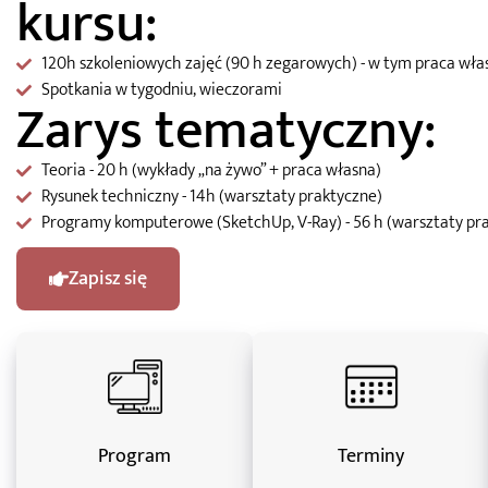
kursu:
120h szkoleniowych zajęć (90 h zegarowych) - w tym praca wła
Spotkania w tygodniu, wieczorami
Zarys tematyczny:
Teoria - 20 h (wykłady „na żywo” + praca własna)
Rysunek techniczny - 14h (warsztaty praktyczne)
Programy komputerowe (SketchUp, V-Ray) - 56 h (warsztaty pr
Zapisz się
Program
Terminy