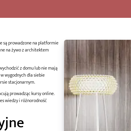
óre są prowadzone na platformie
line na żywo z architektem
ą wychodzić z domu lub nie mają
 w wygodnych dla siebie
rsie stacjonarnym.
acują prowadząc kursy online.
res wiedzy i różnorodność
yjne