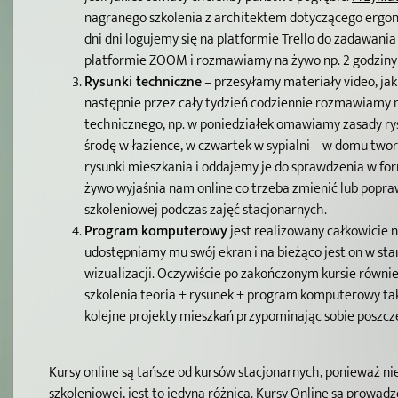
nagranego szkolenia z architektem dotyczącego ergon
dni dni logujemy się na platformie Trello do zadawani
platformie ZOOM i rozmawiamy na żywo np. 2 godziny 
Rysunki techniczne
– przesyłamy materiały video, jak 
następnie przez cały tydzień codziennie rozmawiamy 
technicznego, np. w poniedziałek omawiamy zasady ry
środę w łazience, w czwartek w sypialni – w domu two
rysunki mieszkania i oddajemy je do sprawdzenia w for
żywo wyjaśnia nam online co trzeba zmienić lub poprawi
szkoleniowej podczas zajęć stacjonarnych.
Program komputerowy
jest realizowany całkowicie 
udostępniamy mu swój ekran i na bieżąco jest on w st
wizualizacji. Oczywiście po zakończonym kursie równ
szkolenia teoria + rysunek + program komputerowy tak
kolejne projekty mieszkań przypominając sobie poszcz
Kursy online są tańsze od kursów stacjonarnych, ponieważ ni
szkoleniowej, jest to jedyna różnica. Kursy Online są prowa