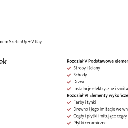
amem SketchUp + V-Ray.
ek
Rozdział V Podstawowe element
Stropy i ściany
Schody
Drzwi
Instalacje elektryczne i sanit
Rozdział VI Elementy wykończe
Farby i tynki
Drewno i jego imitacje we w
Cegły i płytki imitujące cegł
Płytki ceramiczne