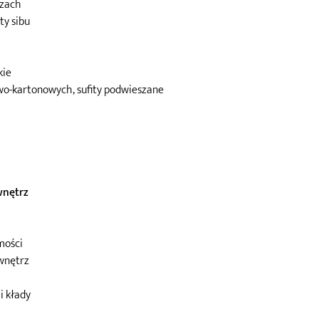
rzach
ty sibu
kie
wo-kartonowych, sufity podwieszane
wnętrz
mości
wnętrz
i kłady