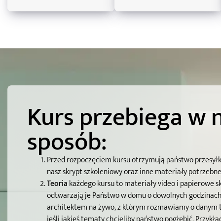
Kurs przebiega w 
sposób:
Przed rozpoczęciem kursu otrzymują państwo przesyłkę
nasz skrypt szkoleniowy oraz inne materiały potrzebne d
Teoria
każdego kursu to materiały video i papierowe s
odtwarzają je Państwo w domu o dowolnych godzinach,
architektem na żywo, z którym rozmawiamy o danym t
jeśli jakieś tematy chcieliby państwo pogłębić.
Przykła