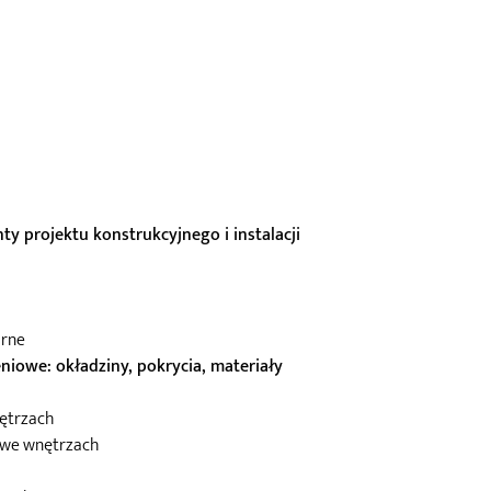
y projektu konstrukcyjnego i instalacji
arne
niowe: okładziny, pokrycia, materiały
nętrzach
y we wnętrzach