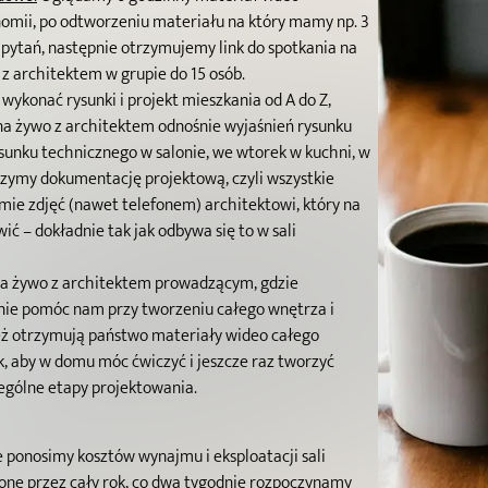
omii, po odtworzeniu materiału na który mamy np. 3
a pytań, następnie otrzymujemy link do spotkania na
z architektem w grupie do 15 osób.
wykonać rysunki i projekt mieszkania od A do Z,
na żywo z architektem odnośnie wyjaśnień rysunku
sunku technicznego w salonie, we wtorek w kuchni, w
rzymy dokumentację projektową, czyli wszystkie
mie zdjęć (nawet telefonem) architektowi, który na
ć – dokładnie tak jak odbywa się to w sali
na żywo z architektem prowadzącym, gdzie
anie pomóc nam przy tworzeniu całego wnętrza i
ież otrzymują państwo materiały wideo całego
, aby w domu móc ćwiczyć i jeszcze raz tworzyć
ególne etapy projektowania.
e ponosimy kosztów wynajmu i eksploatacji sali
dzone przez cały rok, co dwa tygodnie rozpoczynamy