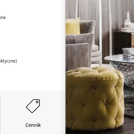
sna
aktyczne)
Cennik