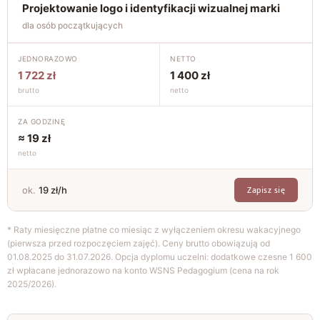
Projektowanie logo i identyfikacji wizualnej marki
dla osób początkujących
JEDNORAZOWO
NETTO
1 722 zł
1 400 zł
brutto
netto
ZA GODZINĘ
≈ 19 zł
netto
Zapisz się
ok.
19 zł/h
* Raty miesięczne płatne co miesiąc z wyłączeniem okresu wakacyjnego
(pierwsza przed rozpoczęciem zajęć). Ceny brutto obowiązują od
01.08.2025 do 31.07.2026. Opcja dyplomu uczelni: dodatkowe czesne 1 600
zł wpłacane jednorazowo na konto WSNS Pedagogium (cena na rok
2025/2026).