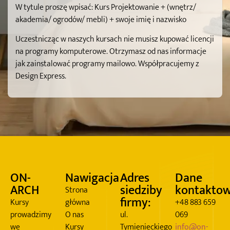
W tytule proszę wpisać: Kurs Projektowanie + (wnętrz/
akademia/ ogrodów/ mebli) + swoje imię i nazwisko
Uczestnicząc w naszych kursach nie musisz kupować licencji
na programy komputerowe. Otrzymasz od nas informacje
jak zainstalować programy mailowo. Współpracujemy z
Design Express.
ON-
Nawigacja
Adres
Dane
ARCH
siedziby
kontakto
Strona
firmy:
Kursy
główna
+48 883 659
prowadzimy
O nas
ul.
069
we
Kursy
Tymienieckiego
info@on-