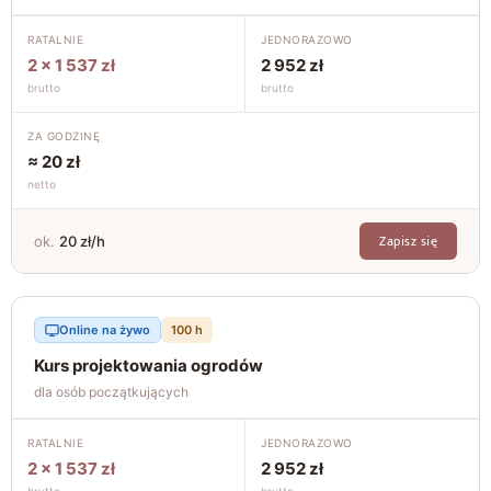
RATALNIE
JEDNORAZOWO
2 × 1 537 zł
2 952 zł
brutto
brutto
ZA GODZINĘ
≈ 20 zł
netto
Zapisz się
ok.
20 zł/h
Online na żywo
100 h
Kurs projektowania ogrodów
dla osób początkujących
RATALNIE
JEDNORAZOWO
2 × 1 537 zł
2 952 zł