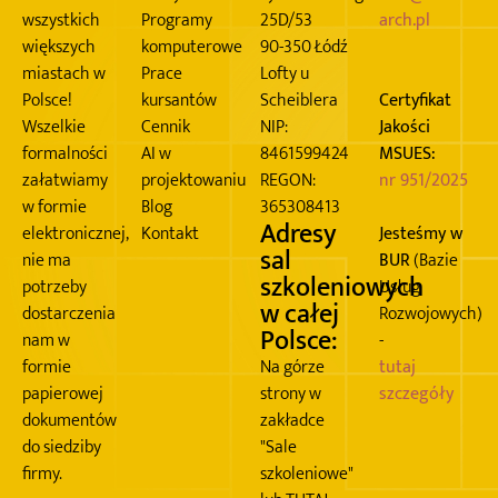
wszystkich
Programy
25D/53
arch.pl
większych
komputerowe
90-350 Łódź
miastach w
Prace
Lofty u
Polsce!
kursantów
Scheiblera
Certyfikat
Wszelkie
Cennik
NIP:
Jakości
formalności
AI w
8461599424
MSUES:
załatwiamy
projektowaniu
REGON:
nr 951/2025
w formie
Blog
365308413
Adresy
elektronicznej,
Kontakt
Jesteśmy w
sal
nie ma
BUR
(Bazie
szkoleniowych
potrzeby
Usług
w całej
dostarczenia
Rozwojowych)
Polsce:
nam w
-
formie
Na górze
tutaj
papierowej
strony w
szczegóły
dokumentów
zakładce
do siedziby
"Sale
firmy.
szkoleniowe"