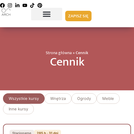
ZAPISZ SIĘ
Strona główna
»
Cennik
Cennik
Wszystkie kursy
Wnętrza
Ogrody
Meble
Inne kursy
Stacjonarne
285 h · 31 dni