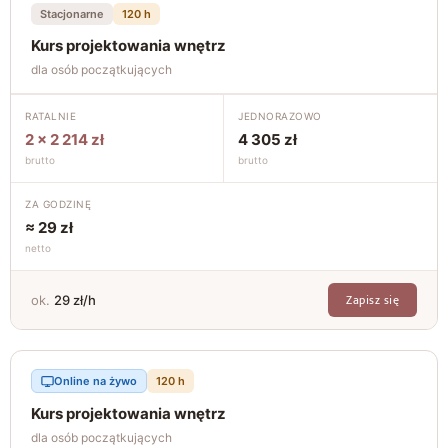
Stacjonarne
120 h
Kurs projektowania wnętrz
dla osób początkujących
RATALNIE
JEDNORAZOWO
2 × 2 214 zł
4 305 zł
brutto
brutto
ZA GODZINĘ
≈ 29 zł
netto
Zapisz się
ok.
29 zł/h
Online na żywo
120 h
Kurs projektowania wnętrz
dla osób początkujących