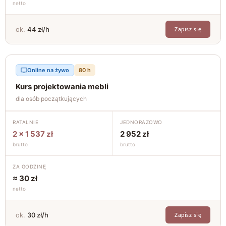
netto
Zapisz się
ok.
44 zł/h
Online na żywo
80 h
Kurs projektowania mebli
dla osób początkujących
RATALNIE
JEDNORAZOWO
2 × 1 537 zł
2 952 zł
brutto
brutto
ZA GODZINĘ
≈ 30 zł
netto
Zapisz się
ok.
30 zł/h