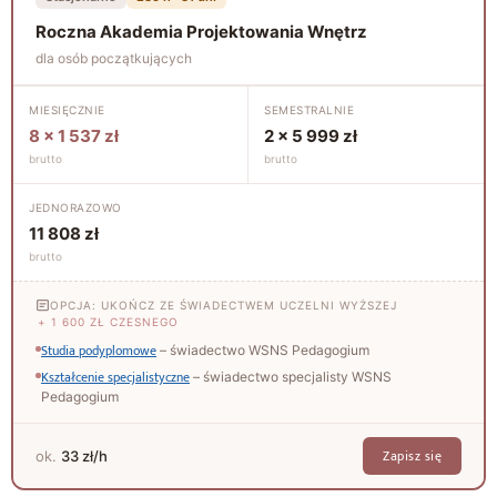
Roczna Akademia Projektowania Wnętrz
dla osób początkujących
MIESIĘCZNIE
SEMESTRALNIE
8 × 1 537 zł
2 × 5 999 zł
brutto
brutto
JEDNORAZOWO
11 808 zł
brutto
OPCJA: UKOŃCZ ZE ŚWIADECTWEM UCZELNI WYŻSZEJ
+ 1 600 ZŁ CZESNEGO
Studia podyplomowe
– świadectwo WSNS Pedagogium
Kształcenie specjalistyczne
– świadectwo specjalisty WSNS
Pedagogium
Zapisz się
ok.
33 zł/h