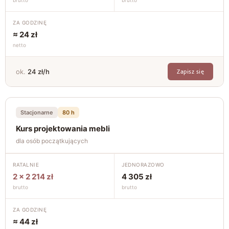
brutto
brutto
ZA GODZINĘ
≈ 24 zł
netto
Zapisz się
ok.
24 zł/h
Stacjonarne
80 h
Kurs projektowania mebli
dla osób początkujących
RATALNIE
JEDNORAZOWO
2 × 2 214 zł
4 305 zł
brutto
brutto
ZA GODZINĘ
≈ 44 zł