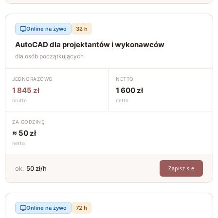
Online na żywo
32 h
AutoCAD dla projektantów i wykonawców
dla osób początkujących
JEDNORAZOWO
NETTO
1 845 zł
1 600 zł
brutto
netto
ZA GODZINĘ
≈ 50 zł
netto
Zapisz się
ok.
50 zł/h
Online na żywo
72 h