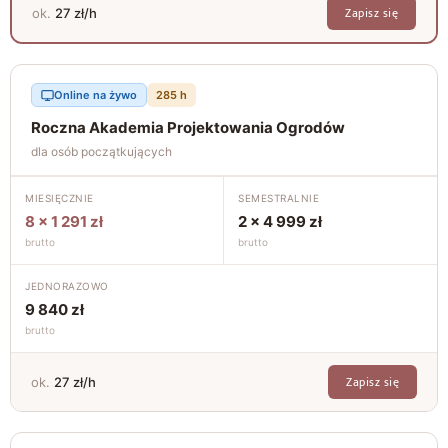
Zapisz się
ok.
27 zł/h
Online na żywo
285 h
Roczna Akademia Projektowania Ogrodów
dla osób początkujących
MIESIĘCZNIE
SEMESTRALNIE
8 × 1 291 zł
2 × 4 999 zł
brutto
brutto
JEDNORAZOWO
9 840 zł
brutto
Zapisz się
ok.
27 zł/h