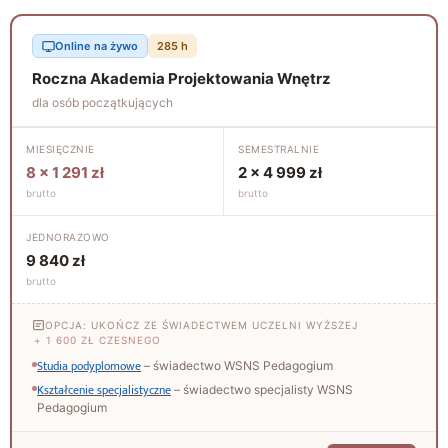
Online na żywo
285 h
Roczna Akademia Projektowania Wnętrz
dla osób początkujących
MIESIĘCZNIE
SEMESTRALNIE
8 × 1 291 zł
2 × 4 999 zł
brutto
brutto
JEDNORAZOWO
9 840 zł
brutto
OPCJA: UKOŃCZ ZE ŚWIADECTWEM UCZELNI WYŻSZEJ
+ 1 600 ZŁ CZESNEGO
Studia podyplomowe
– świadectwo WSNS Pedagogium
Kształcenie specjalistyczne
– świadectwo specjalisty WSNS
Pedagogium