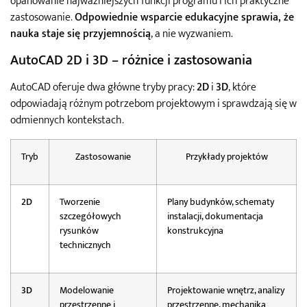
opanowanie najważniejszych funkcji programu i ich praktyczne
zastosowanie.
Odpowiednie wsparcie edukacyjne sprawia, że
nauka staje się przyjemnością
, a nie wyzwaniem.
AutoCAD 2D i 3D – różnice i zastosowania
AutoCAD oferuje dwa główne tryby pracy:
2D
i
3D
, które
odpowiadają różnym potrzebom projektowym i sprawdzają się w
odmiennych kontekstach.
Tryb
Zastosowanie
Przykłady projektów
2D
Tworzenie
Plany budynków, schematy
szczegółowych
instalacji, dokumentacja
rysunków
konstrukcyjna
technicznych
3D
Modelowanie
Projektowanie wnętrz, analizy
przestrzenne i
przestrzenne, mechanika