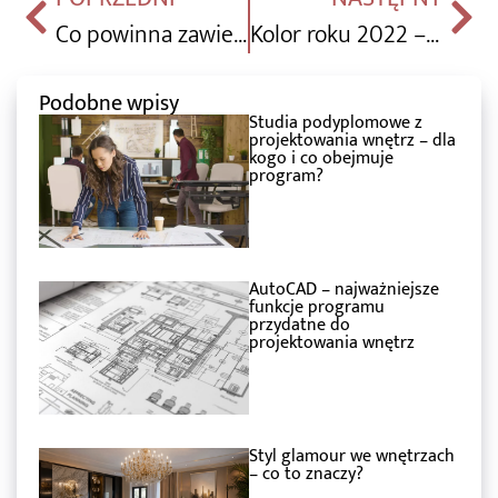
Co powinna zawierać prawidłowo wykonana Dokumentacja Projektowa?
Kolor roku 2022 – jakie kolory zdominują nasze wnętrza?
Podobne wpisy
Studia podyplomowe z
projektowania wnętrz – dla
kogo i co obejmuje
program?
AutoCAD – najważniejsze
funkcje programu
przydatne do
projektowania wnętrz
Styl glamour we wnętrzach
– co to znaczy?