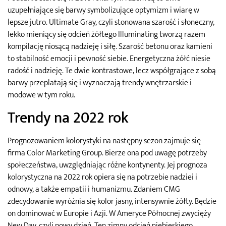
uzupełniające się barwy symbolizujące optymizm i wiarę w
lepsze jutro. Ultimate Gray, czyli stonowana szarość i słoneczny,
lekko mieniący się odcień żółtego Illuminating tworzą razem
kompilację niosącą nadzieję i siłę. Szarość betonu oraz kamieni
to stabilność emocji i pewność siebie. Energetyczna żółć niesie
radość i nadzieję. Te dwie kontrastowe, lecz współgrające z sobą
barwy przeplatają się i wyznaczają trendy wnętrzarskie i
modowe w tym roku.
Trendy na 2022 rok
Prognozowaniem kolorystyki na następny sezon zajmuje się
firma Color Marketing Group. Bierze ona pod uwagę potrzeby
społeczeństwa, uwzględniając różne kontynenty. Jej prognoza
kolorystyczna na 2022 rok opiera się na potrzebie nadziei i
odnowy, a także empatii i humanizmu. Zdaniem CMG
zdecydowanie wyróżnia się kolor jasny, intensywnie żółty. Będzie
on dominować w Europie i Azji. W Ameryce Północnej zwycięży
New Day, czyli nowy dzień. Ten zimny odcień niebieskiego