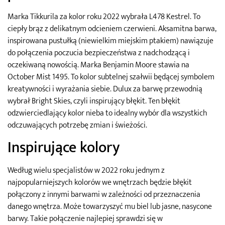
Marka Tikkurila za kolor roku 2022 wybrała L478 Kestrel. To
ciepły brąz z delikatnym odcieniem czerwieni. Aksamitna barwa,
inspirowana pustułką (niewielkim miejskim ptakiem) nawiązuje
do połączenia poczucia bezpieczeństwa z nadchodzącą i
oczekiwaną nowością. Marka Benjamin Moore stawia na
October Mist 1495. To kolor subtelnej szałwii będącej symbolem
kreatywności i wyrażania siebie. Dulux za barwę przewodnią
wybrał Bright Skies, czyli inspirujący błękit. Ten błękit
odzwierciedlający kolor nieba to idealny wybór dla wszystkich
odczuwających potrzebę zmian i świeżości.
Inspirujące kolory
Według wielu specjalistów w 2022 roku jednym z
najpopularniejszych kolorów we wnętrzach będzie błękit
połączony z innymi barwami w zależności od przeznaczenia
danego wnętrza. Może towarzyszyć mu biel lub jasne, nasycone
barwy. Takie połączenie najlepiej sprawdzi się w