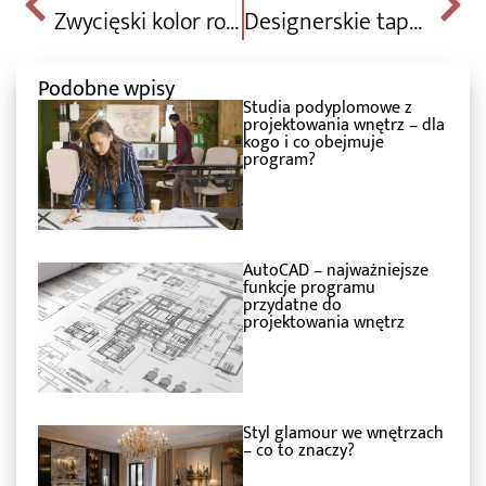
Zwycięski kolor roku 2021 według Pantone. Dlaczego wygrał i czy można przewidzieć trendy na 2022 rok?
Designerskie tapety, jakie wzory i firmy królują na światowych rynkach?
Podobne wpisy
Studia podyplomowe z
projektowania wnętrz – dla
kogo i co obejmuje
program?
AutoCAD – najważniejsze
funkcje programu
przydatne do
projektowania wnętrz
Styl glamour we wnętrzach
– co to znaczy?