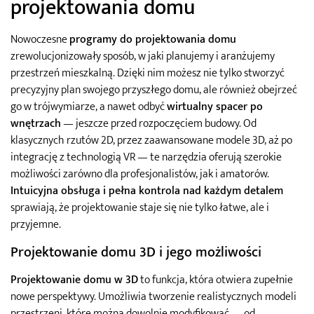
projektowania domu
Nowoczesne
programy do projektowania domu
zrewolucjonizowały sposób, w jaki planujemy i aranżujemy
przestrzeń mieszkalną. Dzięki nim możesz nie tylko stworzyć
precyzyjny plan swojego przyszłego domu, ale również obejrzeć
go w trójwymiarze, a nawet odbyć
wirtualny spacer po
wnętrzach
— jeszcze przed rozpoczęciem budowy. Od
klasycznych rzutów 2D, przez zaawansowane modele 3D, aż po
integrację z technologią VR — te narzędzia oferują szerokie
możliwości zarówno dla profesjonalistów, jak i amatorów.
Intuicyjna obsługa i pełna kontrola nad każdym detalem
sprawiają, że projektowanie staje się nie tylko łatwe, ale i
przyjemne.
Projektowanie domu 3D i jego możliwości
Projektowanie domu w 3D
to funkcja, która otwiera zupełnie
nowe perspektywy. Umożliwia tworzenie realistycznych modeli
przestrzeni, które można dowolnie modyfikować — od