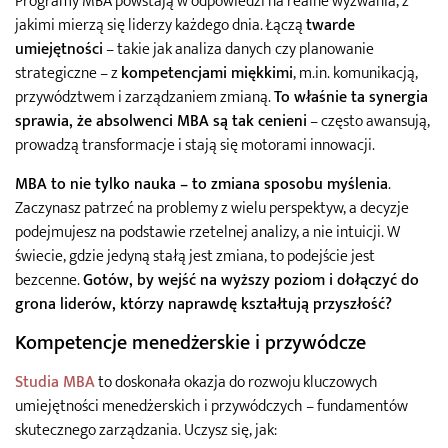
Programy MBA powstają w odpowiedzi na realne wyzwania, z
jakimi mierzą się liderzy każdego dnia. Łączą
twarde
umiejętności
– takie jak analiza danych czy planowanie
strategiczne – z
kompetencjami miękkimi
, m.in. komunikacją,
przywództwem i zarządzaniem zmianą.
To właśnie ta synergia
sprawia, że absolwenci MBA są tak cenieni
– często awansują,
prowadzą transformacje i stają się motorami innowacji.
MBA to nie tylko nauka – to zmiana sposobu myślenia
.
Zaczynasz patrzeć na problemy z wielu perspektyw, a decyzje
podejmujesz na podstawie rzetelnej analizy, a nie intuicji. W
świecie, gdzie jedyną stałą jest zmiana, to podejście jest
bezcenne.
Gotów, by wejść na wyższy poziom i dołączyć do
grona liderów, którzy naprawdę kształtują przyszłość?
Kompetencje menedżerskie i przywódcze
Studia MBA
to doskonała okazja do rozwoju kluczowych
umiejętności menedżerskich i przywódczych – fundamentów
skutecznego zarządzania. Uczysz się, jak: