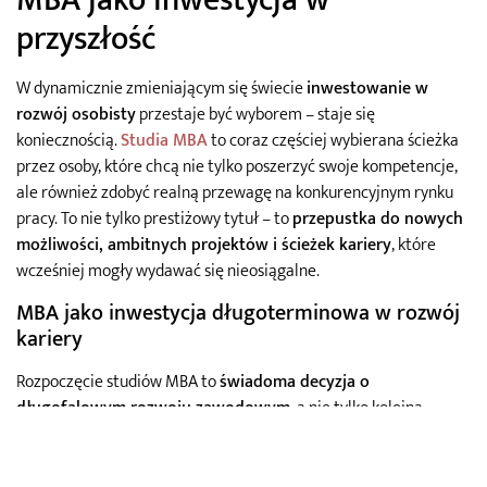
przyszłość
W dynamicznie zmieniającym się świecie
inwestowanie w
rozwój osobisty
przestaje być wyborem – staje się
koniecznością.
Studia MBA
to coraz częściej wybierana ścieżka
przez osoby, które chcą nie tylko poszerzyć swoje kompetencje,
ale również zdobyć realną przewagę na konkurencyjnym rynku
pracy. To nie tylko prestiżowy tytuł – to
przepustka do nowych
możliwości, ambitnych projektów i ścieżek kariery
, które
wcześniej mogły wydawać się nieosiągalne.
MBA jako inwestycja długoterminowa w rozwój
kariery
Rozpoczęcie studiów MBA to
świadoma decyzja o
długofalowym rozwoju zawodowym
, a nie tylko kolejna
pozycja w CV. Ukończenie programu MBA często przekłada się
na: