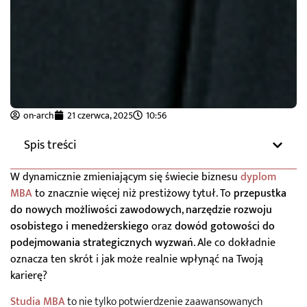
on-arch
21 czerwca, 2025
10:56
Spis treści
W dynamicznie zmieniającym się świecie biznesu
dyplom
MBA
to znacznie więcej niż prestiżowy tytuł. To
przepustka
do nowych możliwości zawodowych
,
narzędzie rozwoju
osobistego i menedżerskiego
oraz
dowód gotowości do
podejmowania strategicznych wyzwań
. Ale co dokładnie
oznacza ten skrót i jak może realnie wpłynąć na Twoją
karierę?
Studia MBA
to nie tylko potwierdzenie zaawansowanych