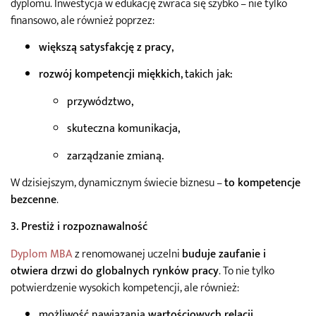
dyplomu. Inwestycja w edukację zwraca się szybko – nie tylko
finansowo, ale również poprzez:
większą satysfakcję z pracy
,
rozwój kompetencji miękkich
, takich jak:
przywództwo,
skuteczna komunikacja,
zarządzanie zmianą.
W dzisiejszym, dynamicznym świecie biznesu –
to kompetencje
bezcenne
.
3. Prestiż i rozpoznawalność
Dyplom MBA
z renomowanej uczelni
buduje zaufanie i
otwiera drzwi do globalnych rynków pracy
. To nie tylko
potwierdzenie wysokich kompetencji, ale również:
możliwość nawiązania
wartościowych relacji