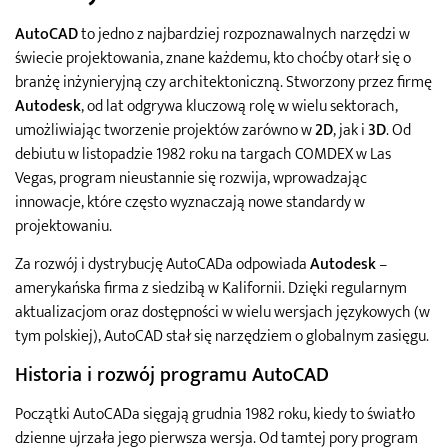
AutoCAD
to jedno z najbardziej rozpoznawalnych narzędzi w
świecie projektowania, znane każdemu, kto choćby otarł się o
branżę inżynieryjną czy architektoniczną. Stworzony przez firmę
Autodesk
, od lat odgrywa kluczową rolę w wielu sektorach,
umożliwiając tworzenie projektów zarówno w
2D
, jak i
3D
. Od
debiutu w listopadzie 1982 roku na targach COMDEX w Las
Vegas, program nieustannie się rozwija, wprowadzając
innowacje, które często wyznaczają nowe standardy w
projektowaniu.
Za rozwój i dystrybucję AutoCADa odpowiada
Autodesk
–
amerykańska firma z siedzibą w Kalifornii. Dzięki regularnym
aktualizacjom oraz dostępności w wielu wersjach językowych (w
tym polskiej), AutoCAD stał się narzędziem o globalnym zasięgu.
Historia i rozwój programu AutoCAD
Początki AutoCADa sięgają grudnia 1982 roku, kiedy to światło
dzienne ujrzała jego pierwsza wersja. Od tamtej pory program