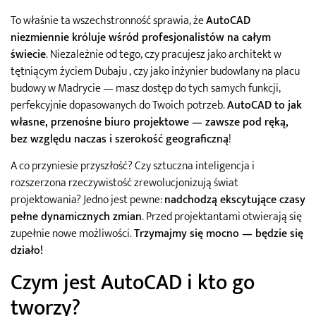
To właśnie ta wszechstronność sprawia, że
AutoCAD
niezmiennie króluje wśród profesjonalistów na całym
świecie
. Niezależnie od tego, czy pracujesz jako architekt w
tętniącym życiem Dubaju , czy jako inżynier budowlany na placu
budowy w Madrycie — masz dostęp do tych samych funkcji,
perfekcyjnie dopasowanych do Twoich potrzeb.
AutoCAD to jak
własne, przenośne biuro projektowe — zawsze pod ręką,
bez względu naczas i szerokość geograficzną
!
A co przyniesie przyszłość? Czy sztuczna inteligencja i
rozszerzona rzeczywistość zrewolucjonizują świat
projektowania? Jedno jest pewne:
nadchodzą ekscytujące czasy
pełne dynamicznych zmian
. Przed projektantami otwierają się
zupełnie nowe możliwości.
Trzymajmy się mocno — będzie się
działo!
Czym jest AutoCAD i kto go
tworzy?