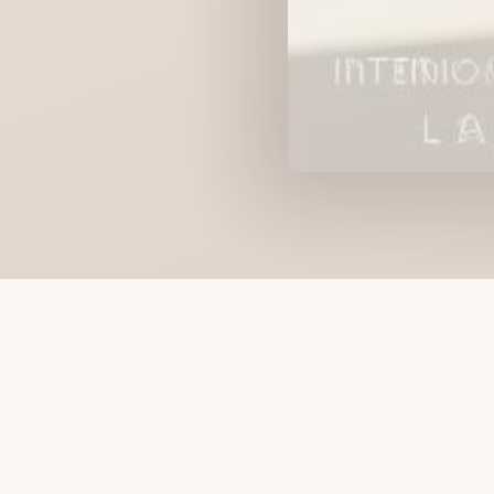
KOD RABATOWY
WIELKANOC