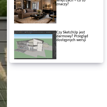
wnętrzach – co to
znaczy?
Czy SketchUp jest
darmowy? Przegląd
dostępnych wersji