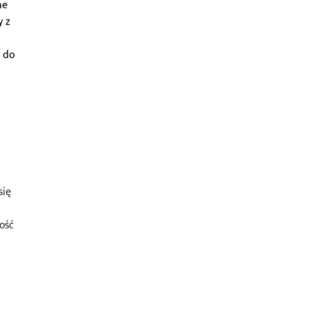
ne
y z
y do
się
ność