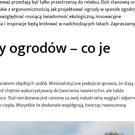
waż przestają być tylko przestrzenią do relaksu. Dziś stanowią o
skie z ergonomicznością. Jak projektować ogrody w sposób zgodn
uwzględniać rosnącą świadomość ekologiczną, innowacyjne
nia i inspiracje będą królować w nadchodzących latach. Zapraszam
y ogrodów – co je
rakiem zbędnych ozdób. Minimalistyczne podejście sprawia, że stają 
est chętnie wykorzystywany do tworzenia nawierzchni, ale także
ce. Stal nierdzewna jest ceniona za swój industrialny wygląd i odpor
 ciepła. Wszystkie te doskonale współgrają, tworząc nowoczesną