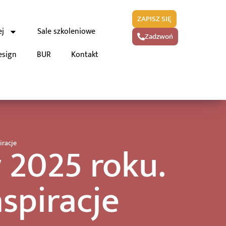
ZAPISZ SIĘ
ej
Sale szkoleniowe
Zadzwoń
esign
BUR
Kontakt
 2025 roku.
iracje
spiracje