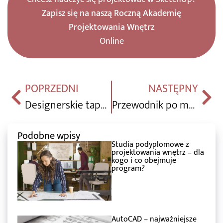
Zapisz się na naszą Roczną Akademię
Projektowania Wnętrz
Online
POPRZEDNI
NASTĘPNY
Designerskie tapety, jakie wzory i firmy królują na światowych rynkach?
Przewodnik po markach tapet – Arte
Podobne wpisy
Studia podyplomowe z
projektowania wnętrz – dla
kogo i co obejmuje
program?
AutoCAD – najważniejsze