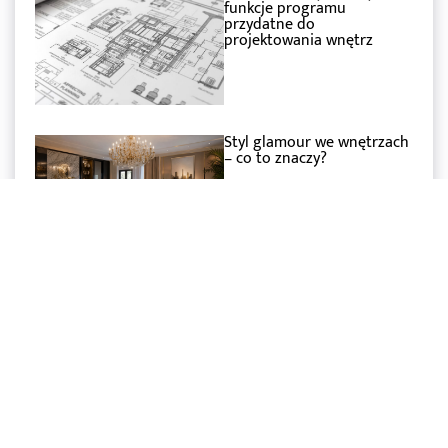
funkcje programu
przydatne do
projektowania wnętrz
Styl glamour we wnętrzach
– co to znaczy?
Czy SketchUp jest
darmowy? Przegląd
dostępnych wersji