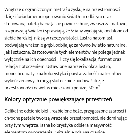
Wnętrze o ograniczonym metrażu zyskuje na przestronności
dzięki świadomemu operowaniu światłem odbitym oraz
stonowaną paletą barw. Jasne powierzchnie, zwłaszcza matowe,
rozpraszają światło i sprawiają, że ściany wydają się oddalone od
siebie bardziej, niż są w rzeczywistości. Lustra natomiast
podwajają wrażenie głębi, odbijając zarówno światło naturalne,
jak i sztuczne. Zastosowanie tych elementów nie polega jednak
wyłącznie na ich obecności – liczy się lokalizacja, format oraz
relacja z otoczeniem. Ustawione naprzeciw okna lustro,
monochromatyczna kolorystyka i powtarzalność materiałów
wykończeniowych mogą skutecznie zbudować iluzję
przestronności nawet w mieszkaniu poniżej 30 m².
Kolory optycznie powiększające przestrzeń
Delikatne odcienie bieli, rozbielone beże, przygaszone szarości i
chłodne pastele tworzą wrażenie przestronności, nie dominując
przy tym wnętrza. Jasna kolorystyka odbiera masywność
elementom wyposażenia i wizualnie odsuwa granice