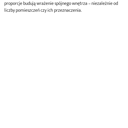
proporcje budują wrażenie spójnego wnętrza – niezależnie od
liczby pomieszczeń czy ich przeznaczenia.
Mała przestrzeń, wielkie
możliwości aranżacyjne
Urządzenie niewielkiego mieszkania wymaga dyscypliny
projektowej, precyzji decyzji i zrozumienia mechanizmów
rządzących percepcją przestrzeni. Choć metraż narzuca
ograniczenia, dobrze przemyślana aranżacja pozwala nie tylko je
zneutralizować – potrafi uczynić z nich atut. Podejście oparte na
planowaniu, redukcji zbędnych elementów i konsekwentnej
estetyce umożliwia stworzenie wnętrza wygodnego, klarownego
i dopasowanego do rytmu życia. Warto zainwestować czas w
analizę dostępnych rozwiązań, by odpowiedzieć na pytanie jak
zaprojektować małe mieszkanie w sposób świadomy – z
szacunkiem do przestrzeni i własnych potrzeb.