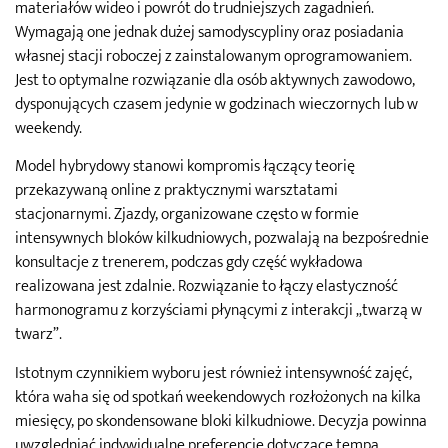
materiałów wideo i powrót do trudniejszych zagadnień.
Wymagają one jednak dużej samodyscypliny oraz posiadania
własnej stacji roboczej z zainstalowanym oprogramowaniem.
Jest to optymalne rozwiązanie dla osób aktywnych zawodowo,
dysponujących czasem jedynie w godzinach wieczornych lub w
weekendy.
Model hybrydowy stanowi kompromis łączący teorię
przekazywaną online z praktycznymi warsztatami
stacjonarnymi. Zjazdy, organizowane często w formie
intensywnych bloków kilkudniowych, pozwalają na bezpośrednie
konsultacje z trenerem, podczas gdy część wykładowa
realizowana jest zdalnie. Rozwiązanie to łączy elastyczność
harmonogramu z korzyściami płynącymi z interakcji „twarzą w
twarz”.
Istotnym czynnikiem wyboru jest również intensywność zajęć,
która waha się od spotkań weekendowych rozłożonych na kilka
miesięcy, po skondensowane bloki kilkudniowe. Decyzja powinna
uwzględniać indywidualne preferencje dotyczące tempa