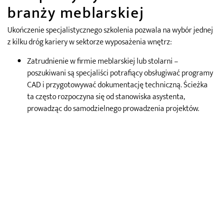
branży meblarskiej
Ukończenie specjalistycznego szkolenia pozwala na wybór jednej
z kilku dróg kariery w sektorze wyposażenia wnętrz:
Zatrudnienie w firmie meblarskiej lub stolarni –
poszukiwani są specjaliści potrafiący obsługiwać programy
CAD i przygotowywać dokumentację techniczną. Ścieżka
ta często rozpoczyna się od stanowiska asystenta,
prowadząc do samodzielnego prowadzenia projektów.
Własna działalność gospodarcza – model współpracy B2B
ze stolarniami, gdzie projektant dostarcza dokumentację,
a zakład zajmuje się produkcją. Nie wymaga to posiadania
własnego warsztatu, a jedynie stacji roboczej i
oprogramowania.
Współpraca z biurami architektonicznymi – architekci
wnętrz często zlecają opracowanie techniczne zabudów
meblowych zewnętrznym ekspertom. Pozwala to na
udział w kompleksowych, często bardziej prestiżowych